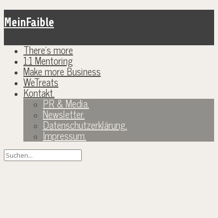
MeinFaible
There’s more
1:1 Mentoring
Make more Business
WeTreats
Kontakt.
PR & Media.
Newsletter.
Datenschutzerklärung.
Impressum.
Du bist sicher. – Warum ich mit meinen
Kindern Atemübungen mache.