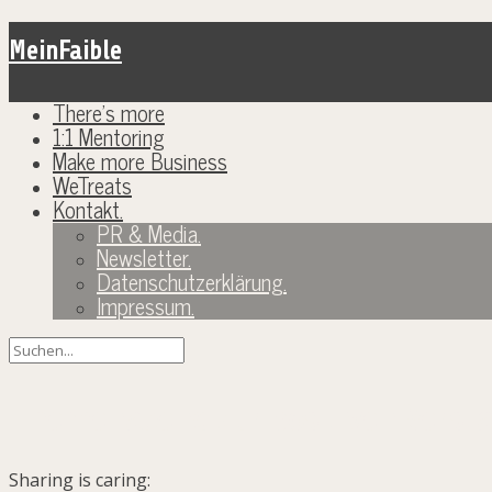
MeinFaible
There’s more
1:1 Mentoring
Make more Business
WeTreats
Kontakt.
PR & Media.
Newsletter.
Datenschutzerklärung.
Impressum.
Themenabend zur positiven Verst
Sharing is caring: