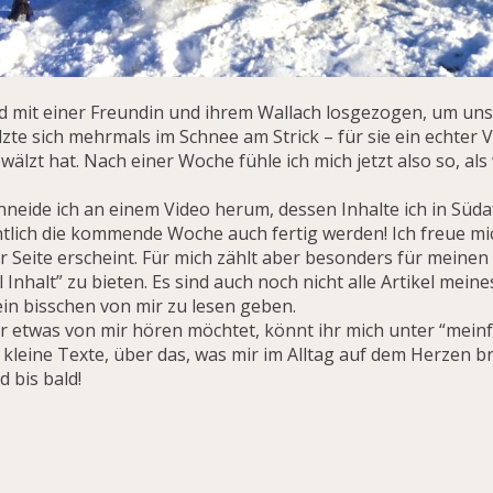
 mit einer Freundin und ihrem Wallach losgezogen, um uns 
te sich mehrmals im Schnee am Strick – für sie ein echter 
älzt hat. Nach einer Woche fühle ich mich jetzt also so, al
chneide ich an einem Video herum, dessen Inhalte ich in Süd
ntlich die kommende Woche auch fertig werden! Ich freue mic
er Seite erscheint. Für mich zählt aber besonders für meine
el Inhalt” zu bieten. Es sind auch noch nicht alle Artikel mei
 ein bisschen von mir zu lesen geben.
r etwas von mir hören möchtet, könnt ihr mich unter “meinf
kleine Texte, über das, was mir im Alltag auf dem Herzen b
d bis bald!