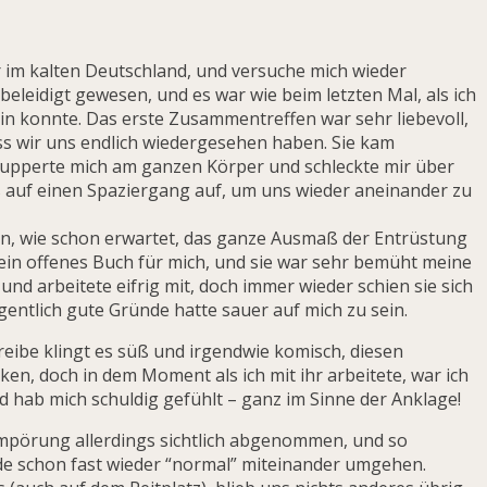
r im kalten Deutschland, und versuche mich wieder
) beleidigt gewesen, und es war wie beim letzten Mal, als ich
sein konnte. Das erste Zusammentreffen war sehr liebevoll,
ss wir uns endlich wiedergesehen haben. Sie kam
hnupperte mich am ganzen Körper und schleckte mir über
 auf einen Spaziergang auf, um uns wieder aneinander zu
n, wie schon erwartet, das ganze Ausmaß der Entrüstung
 ein offenes Buch für mich, und sie war sehr bemüht meine
und arbeitete eifrig mit, doch immer wieder schien sie sich
igentlich gute Gründe hatte sauer auf mich zu sein.
reibe klingt es süß und irgendwie komisch, diesen
ken, doch in dem Moment als ich mit ihr arbeitete, war ich
nd hab mich schuldig gefühlt – ganz im Sinne der Anklage!
mpörung allerdings sichtlich abgenommen, und so
e schon fast wieder “normal” miteinander umgehen.