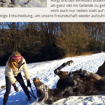
Aufgrund des vereisten Bodens 
als ganz viel ins Gelände zu g
mich auch nur neben statt auf
htige Entscheidung, um unsere Freundschaft wieder aufzufr