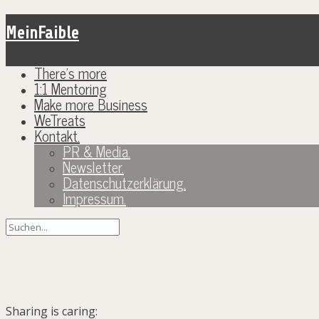
MeinFaible
There’s more
1:1 Mentoring
Make more Business
WeTreats
Kontakt.
PR & Media.
Newsletter.
Datenschutzerklärung.
Impressum.
Kurzes Update.
Sharing is caring: