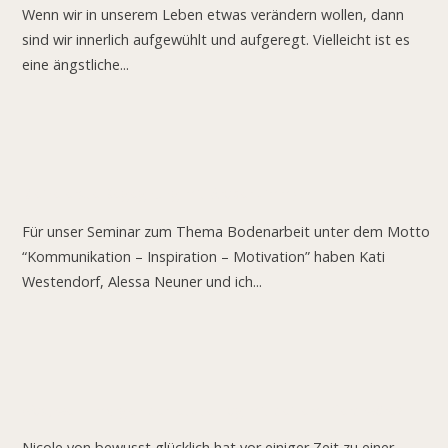
Wenn wir in unserem Leben etwas verändern wollen, dann
sind wir innerlich aufgewühlt und aufgeregt. Vielleicht ist es
eine ängstliche...
Meine erste Begegnung mit Araber Jimmy.
Für unser Seminar zum Thema Bodenarbeit unter dem Motto
“Kommunikation – Inspiration – Motivation” haben Kati
Westendorf, Alessa Neuner und ich...
Was, wenn morgen der letzte Tag mit deinem Pferd wäre?
Nicole von bewusst glücklich hat vor einiger Zeit zu einer