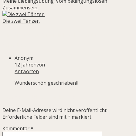
Meine Lieblingsübung: Vom bedingungslosen
Zusammensein.
Die zwei Tänzer.
Eine Antwort zu “
Eigentlich wollte ich über Ziele
schreiben…
”
Anonym
12 Jahrenvon
Antworten
Wunderschön geschrieben!!
Lass gerne deine Gedanken hier:
Deine E-Mail-Adresse wird nicht veröffentlicht.
Erforderliche Felder sind mit
*
markiert
Kommentar
*