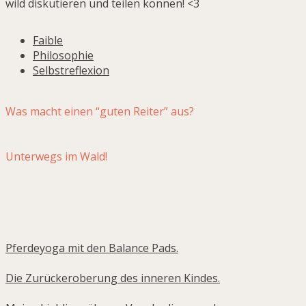
wild diskutieren und teilen können! <3
Faible
Philosophie
Selbstreflexion
Vorheriger Beitrag
Was macht einen “guten Reiter” aus?
Umgang mit dem Pferd.
Nächster Beitrag
Unterwegs im Wald!
Umgang mit dem Pferd.
Verbundene Beiträge
Pferdeyoga mit den Balance Pads.
Die Zurückeroberung des inneren Kindes.