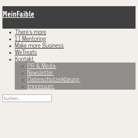
MeinFaible
There’s more
1:1 Mentoring
Make more Business
WeTreats
Kontakt.
PR & Media.
Newsletter.
Datenschutzerklärung.
Impressum.
Eigentlich wollte ich über Ziele
schreiben…