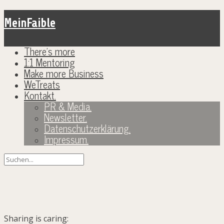
MeinFaible
There’s more
1:1 Mentoring
Make more Business
WeTreats
Kontakt.
PR & Media.
Newsletter.
Datenschutzerklärung.
Impressum.
Dressur: Ein Spiel für Zwei.
Sharing is caring: