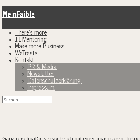
MeinFaible
There’s more
1:1 Mentoring
Make more Business
WeTreats
Kontakt.
PR & Media.
Newsletter.
Datenschutzerklärung.
Impressum.
Her mit der Inspektionsbrille!
Ganz regelmäßig versuche ich mit einer imaginären “Inspekt