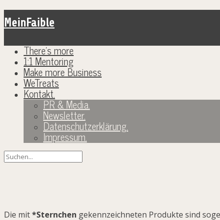
MeinFaible
There’s more
1:1 Mentoring
Make more Business
WeTreats
Kontakt.
PR & Media.
Newsletter.
Datenschutzerklärung.
Impressum.
*Affiliate Links.
Die mit
*Sternchen
gekennzeichneten Produkte sind sog